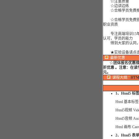
☆注重质量
☆边讲边练
☆合格学员免费推
☆合格学员免费颁
职业资质
专注高端培训15年
认可，学员的能力
得到大家的认同，
★实验设备请点
最新优惠
☆
团体报名优惠
折优惠 。注意：在读
元。
课程大纲
--
HT
1、Html5 标签
Html 基本标签
Html5视频 Vid
Html5音频 Aud
Html 画布 Canv
2、Html5 表单