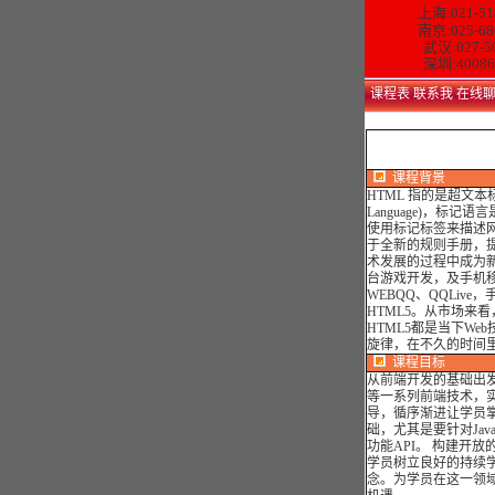
上海:021-51
南京:025-68
武汉:027-5
深圳:40086
课程表
联系我
在线
课程背景
HTML 指的是超文本标记语言
Language)，标记语言
使用标记标签来描述网
于全新的规则手册，提
术发展的过程中成为新
台游戏开发，及手机
WEBQQ、QQLiv
HTML5。从市场来
HTML5都是当下W
旋律，在不久的时间
课程目标
从前端开发的基础出发，学
等一系列前端技术，
导，循序渐进让学员掌
础，尤其是要针对Java
功能API。 构建开
学员树立良好的持续
念。为学员在这一领