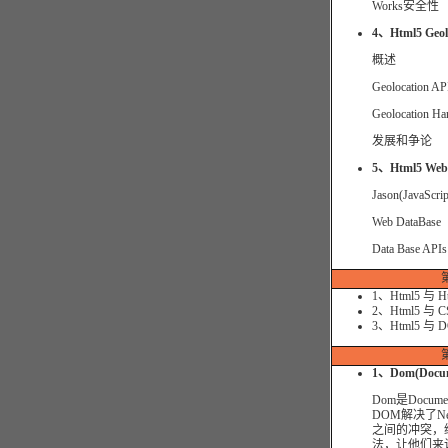
Works安全性
4、Html5 Geol
概述
Geolocation AP
Geolocation Ha
发展和争论
5、Html5 W
Jason(JavaScrip
Web DataBase
Data Base APIs
1、Html5 与 H
2、Html5 与 C
3、Html5 与 
1、Dom(Docume
Dom是Docum
DOM解决了Netsca
之间的冲突，
法，让他们来