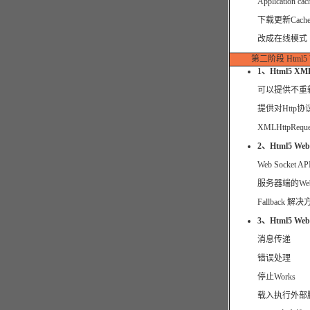
Application cac
下载更新Cach
改成在线模式
第二阶段 Html5 W
1、Html5 XML
可以提供不重
提供对Http
XMLHttpReque
2、Html5 Web 
Web Socket 
服务器端的Web S
Fallback 解
3、Html5 Web
消息传递
错误处理
停止Works
载入执行外部