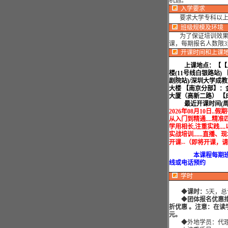
机遇。
入学要求
要求大学专科以
班级规模及环境
为了保证培训效果，
课，每期报名人数限3
开课时间和上课
上课地点：
【【
楼(11号线白银路站)
剧院站)/深圳大学成
大楼 【南京分部】：
大厦（高新二路） 【
最近开课时间(周
2026年08月10日..假期
从入门到精通....精准匹配
学用相长,注重实践...
实战培训......直播、现场培训
开课--（即将开课，请
本课程每期班限额
线或电话预约
学时
◆
课时：
5天，总
◆
团体报名优惠措
折优惠 。注意：在读
元。
◆外地学员：代理