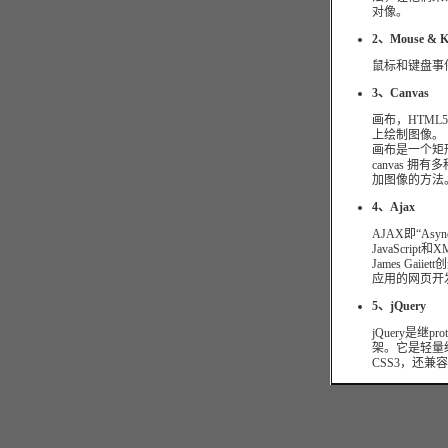
对像。
2、Mouse & K
鼠标和键盘事
3、Canvas
画布，HTML5 的
上绘制图像。
画布是一个矩
canvas 
加图像的方法
4、Ajax
AJAX即“Async
JavaScrip
James Ga
应用的网页开
5、jQuery
jQuery是继pr
架。它是轻量级
CSS3，还兼