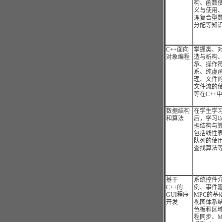
构、函数
义与使用
理复合型数
分配等知
C++面向
掌握类、
对象编程
造与析构
承、操作
系、纯虚
理、文件
文件流的
等在C++
数据结构
在学生学习
和算法
后，学习以
据结构与
包括线性
队列的使
查找算法
基于
系统控件
C++的
例、事件
GUI程序
MPC的基
开发
视图体系
色板和区
程同步、M