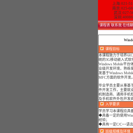
上海:021-51
南京:025-68
武汉:027-5
深圳:40086
课程表
联系我
在线
Wind
课程目标
本课程致力于培养以C++
统的3G移动嵌入式
Windows Mobile平
业级开发环境，熟练使用W
发基于Windows Mo
MFC方面的软件开发
毕业学员主要从事基于Wi
件开发工作，主要就
机制造商、通用手机
及手机软件外包开发
入学要求
学员学习本课程应具
◆具备一定的使用Wind
经验；
◆具有一定C/C++语
班级规模及环境