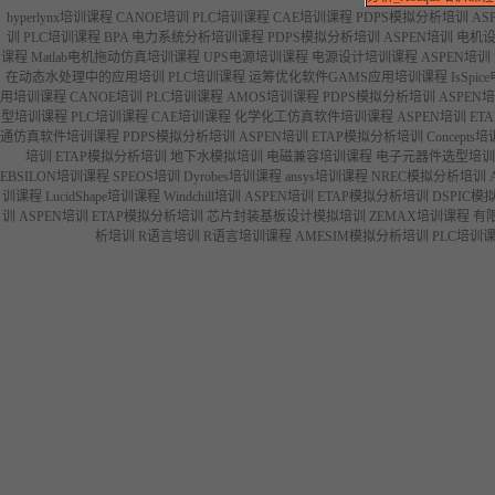
hyperlynx培训课程
CANOE培训
PLC培训课程
CAE培训课程
PDPS模拟分析培训
AS
训
PLC培训课程
BPA 电力系统分析培训课程
PDPS模拟分析培训
ASPEN培训
电机
课程
Matlab电机拖动仿真培训课程
UPS电源培训课程
电源设计培训课程
ASPEN培训
在动态水处理中的应用培训
PLC培训课程
运筹优化软件GAMS应用培训课程
IsSp
用培训课程
CANOE培训
PLC培训课程
AMOS培训课程
PDPS模拟分析培训
ASPEN
型培训课程
PLC培训课程
CAE培训课程
化学化工仿真软件培训课程
ASPEN培训
ET
通仿真软件培训课程
PDPS模拟分析培训
ASPEN培训
ETAP模拟分析培训
Concept
培训
ETAP模拟分析培训
地下水模拟培训
电磁兼容培训课程
电子元器件选型培训
EBSILON培训课程
SPEOS培训
Dyrobes培训课程
ansys培训课程
NREC模拟分析培训
训课程
LucidShape培训课程
Windchill培训
ASPEN培训
ETAP模拟分析培训
DSPIC模
训
ASPEN培训
ETAP模拟分析培训
芯片封装基板设计模拟培训
ZEMAX培训课程
有
析培训
R语言培训
R语言培训课程
AMESIM模拟分析培训
PLC培训