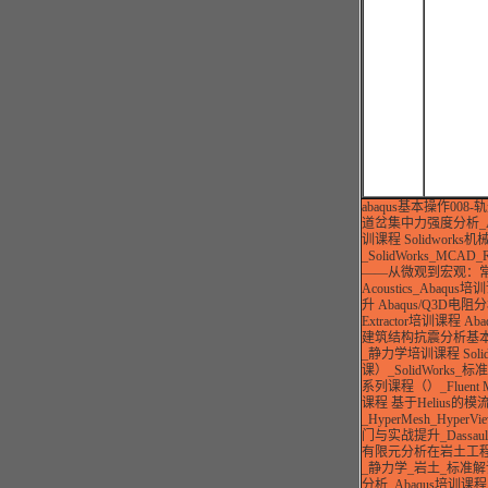
abaqus基本操作0
道岔集中力强度分析_A
训课程
Solidwor
_SolidWorks_MCA
——从微观到宏观：常规
Acoustics_Abaqus
升 Abaqus/Q3D
Extractor培训课程
Ab
建筑结构抗震分析基本原
_静力学培训课程
So
课）_SolidWorks
系列课程（）_Fluent 
课程
基于Helius的模流
_HyperMesh_Hyper
门与实战提升_Dassau
有限元分析在岩土工程中
_静力学_岩土_标准
分析_Abaqus培训课程