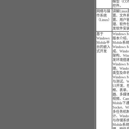
模型（COM
控件。
网络与操
讲解Lin
作系统
置、文件
（Linux）
置、用户
理、软件
发软件安装
基于
Windows
Windows
版本介绍、W
Mobile平
Mobile
台的嵌入
Windows 
式开发
成、Window
架构、Wind
发环境搭
Windows 
理、Windo
类型及命
Windows
与测试、Win
UI开发、
框、表单
器、多媒
视频、Came
Mobile
Socket、Wi
多任务机
计、Windo
与存储系统、
Mobile