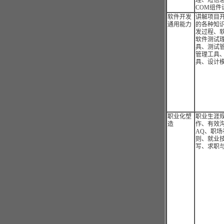
理、短信
COM组件
软件开发
讲解项目
通用能力
的各种知
发过程、
软件测试
具、测试
管理工具
具、设计模
职业化塑
职业生涯
造
作、有效沟
AQ、职场
则、就业
写、求职