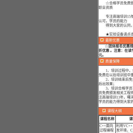
☆合格学员免费颁
职业资质
专注高端培训15年
认可，学员的能力
得到大家的认同，
★实验设备请点
最新优惠
☆
团体报名优惠
折优惠 。注意：在读
元。
质量保障
1、培训过程中，如
免费在以后培训班中
2、培训结束后免费
后出效果；
3、培训合格学员可
员免费颁发相关工程
注高端培训13年，曙
学员的能力得到大家
课程大纲
课程名称
课
C++面向
利用VC++ 
过程编程
发环境、C