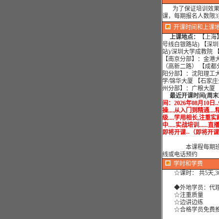
为了保证培训效果，
课，每期报名人数限3
开课时间和上课
上课地点：
【上海】
号线白银路站) 【深
站)/深圳大学成教院
【南京分部】：金港大
（高新二路） 【成都
阳分部】：沈阳理工大
学/锦华大厦 【石家
州分部】：广粮大厦 
最近开课时间(周末班
间：2026年08月10日
操....从入门到精通...
级....学用相长,注重
中.....实战培训......直播
即将开课--（即将开课
本课程每期班限额
线或电话预约
学时
和学费
☆课时： 共5天,3
◆外地学员：代理
☆注重质量
☆边讲边练
☆合格学员免费推