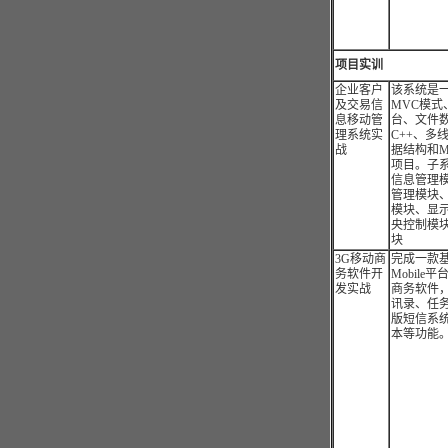
项目实训
企业客户
该系统是
及交易信
MVC模式、
息移动管
台、文件数
理系统实
C++、多
战
据结构和M
项目。子
信息管理
管理模块
模块、显
央控制模
块
3G移动商
完成一款基于
务软件开
Mobile
发实战
商务软件
讯录、任
版短信系
本等功能